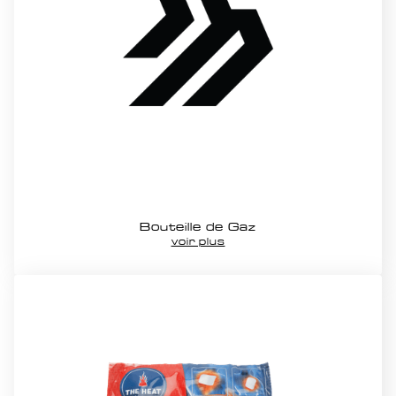
Bureautique
Divers consommable
Gaffeurs & Scotch
HMC consommable
Propreté & Entretien
Protection & Signaletique
Table regie & Alimentaire
VÉHICULE
Utilitaire 13m3
Utilitaire 22m3
Utilitaire 6m3
Bouteille de Gaz
SERVICES
voir plus
Impression/Plastification
Montage/Démontage Backstage
Stockage
Transport