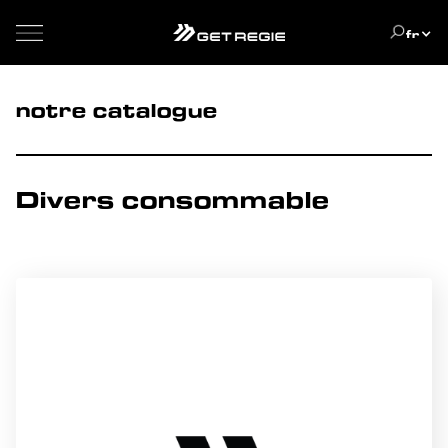
fr
notre catalogue
MATERIEL
Divers consommable
Chauffage - Climatisation
Cloisonnement
Communication - Bureautique
Divers
Eclairage - Pied
Electricité - Énergie
Electroménager
Extérieur
HMC
Mobilier
Table régie
Textile
CONSOMMABLE