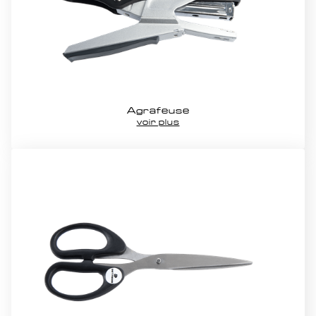
Bureautique
Divers consommable
Gaffeurs & Scotch
HMC consommable
Propreté & Entretien
Protection & Signaletique
Table regie & Alimentaire
VÉHICULE
Agrafeuse
voir plus
Utilitaire 13m3
Utilitaire 22m3
Utilitaire 6m3
SERVICES
Impression/Plastification
Montage/Démontage Backstage
Stockage
Transport